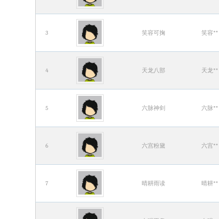
3
笑容可掬
笑容**
4
天龙八部
天龙**
5
六脉神剑
六脉**
6
六宫粉黛
六宫**
7
晴耕雨读
晴耕**