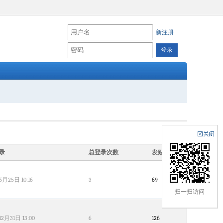
新注册
录
总登录次数
发贴数
6月25日 10:16
3
69
扫一扫访问
12月31日 13:00
6
126