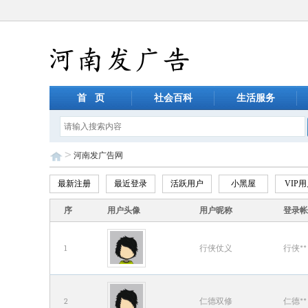
首 页
社会百科
生活服务
>
河南发广告网
最新注册
最近登录
活跃用户
小黑屋
VIP
序
用户头像
用户昵称
登录帐
1
行侠仗义
行侠**
2
仁德双修
仁德**