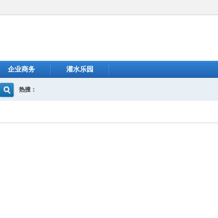
企业商务
灌水乐园
热搜：