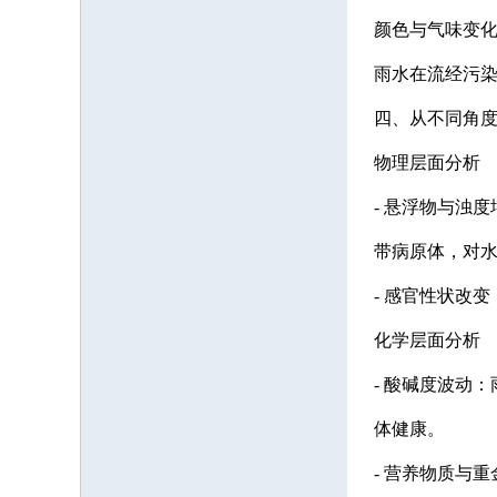
颜色与气味变
雨水在流经污
四、从不同角
物理层面分析
- 悬浮物与浊
带病原体，对
- 感官性状改
化学层面分析
- 酸碱度波动
体健康。
- 营养物质与