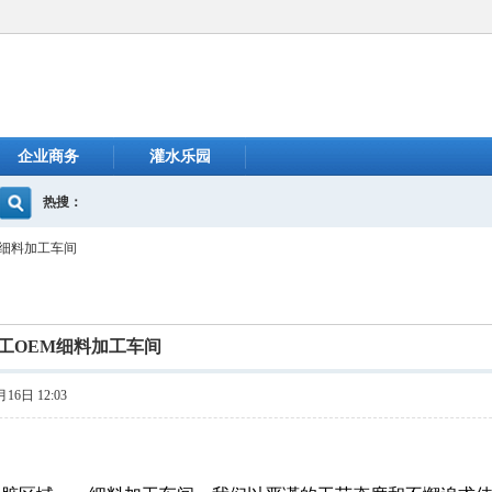
企业商务
灌水乐园
热搜：
M细料加工车间
工OEM细料加工车间
16日 12:03