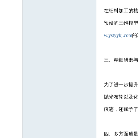
在细料加工的核
预设的三维模
w.ystyykj.com
的
三、精细研磨
为了进一步提
抛光布轮以及
痕迹，还赋予
四、多方面质