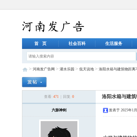
首 页
社会百科
生活服务
>
>
>
>
河南发广告网
灌水乐园
侃天说地
洛阳水箱与建筑物距离
洛阳水箱与建筑
查看:
471
| 回复:
0
六脉神剑
发表于 2025年1月3