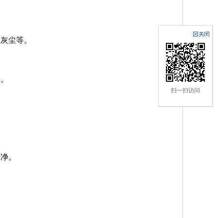
和灰尘等。
固。
扫一扫访问
干净。