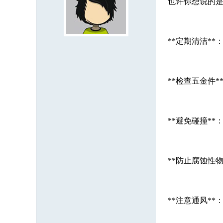
也许你想说的是
**定期清洁*
**检查五金件
**避免碰撞*
**防止腐蚀性
**注意通风*