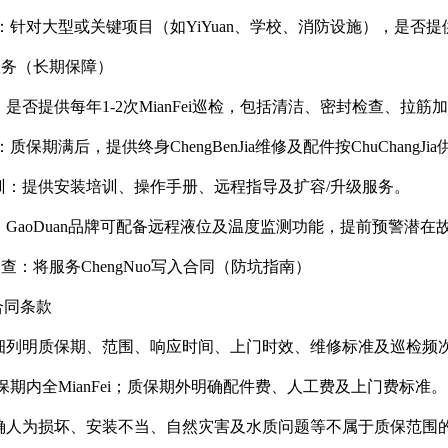
供：针对大型或关键项目（如YiYuan、学校、消防设施），是否
值服务（长期保障）
：是否提供每年1-2次MianFei巡检，包括清洁、密封检查、拉筋
：质保期满后，提供终身ChengBenJia维修及配件按ChuChangJ
训：提供安装培训、操作手册、远程指导及扩容/升级服务。
：GaoDuan品牌可配备远程液位及温度监测功能，提前预警潜在
查：将服务ChengNuo写入合同（防坑指南）
的合同条款
细列明质保期、范围、响应时间、上门时效、维修标准及巡检频
质保期内全MianFei；质保期外明确配件费、人工费及上门费标准。
确人为损坏、安装不当、自然灾害及水质问题等不属于质保范围