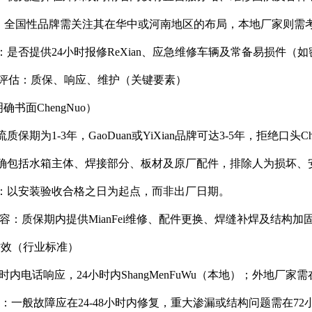
：全国性品牌需关注其在华中或河南地区的布局，本地厂家则需
施：是否提供24小时报修ReXian、应急维修车辆及常备易损件
服务评估：质保、响应、维护（关键要素）
确书面ChengNuo）
质保期为1-3年，GaoDuan或YiXian品牌可达3-5年，拒绝口头Che
明确包括水箱主体、焊接部分、板材及原厂配件，排除人为损坏、
间：以安装验收合格之日为起点，而非出厂日期。
i服务内容：质保期内提供MianFei维修、配件更换、焊缝补焊及结构
修时效（行业标准）
时内电话响应，24小时内ShangMenFuWu（本地）；外地厂家
gNuo：一般故障应在24-48小时内修复，重大渗漏或结构问题需在7