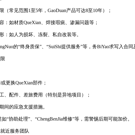
（常见范围1至5年，GaoDuan产品可达8至10年）；
容：如材质QueXian、焊接瑕疵、渗漏问题等；
形：如人为损坏、冻裂、私自改装等。
ngNuo的“终身质保”、“SuiShi提供服务”等，务BiYao求写入
界限
维修或更换QueXian部件；
工、配件、差旅费用（特别是异地项目）；
期间的应急支援措施。
如“协助处理”、“ChengBenJia维修”等，需警惕后期可能加价。
或就近服务团队