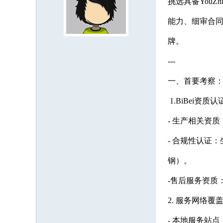
挑选具备You
能力、细审合
牌。
---
一、首要考察
1.BiBei资
- 生产相关资
- 合规性认证
钢）。
-售后服务资质
2. 服务网络
- 本地服务站