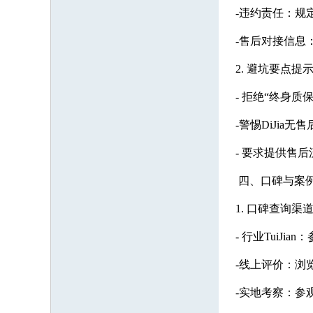
-违约责任：规
-售后对接信息：
2. 避坑要点提
- 拒绝“终身质保
-警惕DiJia
- 要求提供售
四、口碑与案例
1. 口碑查询渠
- 行业TuiJi
-线上评价：浏览
-实地考察：参