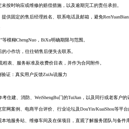
定未按时响应或维修的赔偿措施，以及逾期完工的责任承担。
提供固定的售后经理姓名、联系电话及邮箱，避免RenYuanBian
示
”等模糊ChengNuo，BiXu明确期限与范围。
无售后的小作坊，往往销售后便失去联系。
后流程表、服务标准及收费价目表，并作为合同附件。
验证：真实用户反馈ZuiJu说服力
道
an：参考住建、消防、WeiShengBu门的TuiJian，以及同行或老客户
官网案例、电商平台评价、行业论坛及DouYin/KuaiShou等平
观本地服务站、维修车间及在保项目，直观了解服务团队与备件