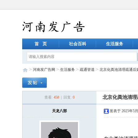
首 页
社会百科
生活服务
>
>
>
>
河南发广告网
生活服务
疏通管道
北京化粪池清理疏通后
北京化粪池清理
查看:
458
| 回复:
0
天龙八部
发表于 2025年5月7