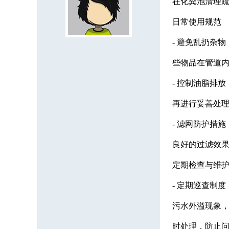
在化粪池清理
日常使用规范
- 避免乱扔杂
些物品在管道
- 控制油脂排
再进行妥善处
- 滤网防护措
良好的过滤效
定期检查与维
- 定期巡查制
污水外溢现象
时处理，防止