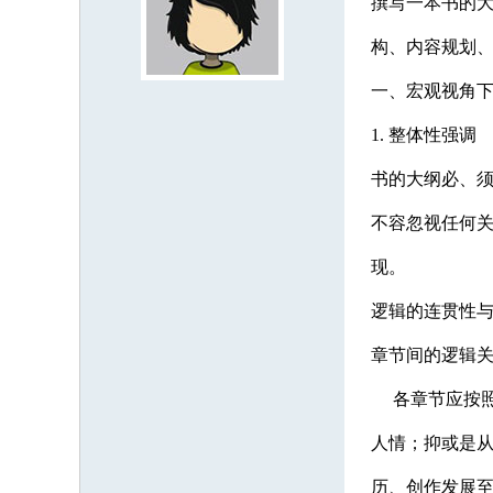
撰写一本书的
构、内容规划
一、宏观视角
1. 整体性强调
书的大纲必、
不容忽视任何
现。
逻辑的连贯性
章节间的逻辑
各章节应按照
人情；抑或是
历、创作发展