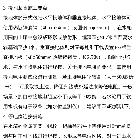
3. 接地装置施工要点
接地体的形式包括水平接地体和垂直接地体。水平接地体可
使用热镀锌扁钢（40mm×4mm）或圆钢（φ10mm），在水箱
周围的土壤中敷设成环形或放射形，埋深至少0.7米且距离水
箱基础至少3米。垂直接地体则对应每处引下线设置1~2根垂
直接地极（如φ50mm的热镀锌钢管，长2.5米），间距至少5
米并与水平接地体进行焊接。关于接地电阻的要求，需使用
接地电阻测试仪进行测量。若土壤电阻率较高（大于500欧姆
·米），可采取换土法、降阻剂法或外延法来降低电阻。一般
场景下的目标接地电阻应小于或等于10欧姆，若水箱用于饮
用水或有电子设备（如水位监测仪），建议降至4欧姆以下。
4. 等电位连接措施
在水箱的金属支架、螺栓、爬梯等部件上需使用φ10mm的圆
钢与防雷引下线进行焊接，以形成等电位网络。对于进出水