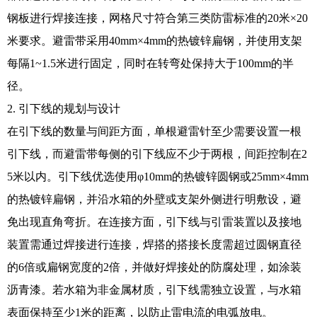
钢板进行焊接连接，网格尺寸符合第三类防雷标准的20米×20
米要求。避雷带采用40mm×4mm的热镀锌扁钢，并使用支架
每隔1~1.5米进行固定，同时在转弯处保持大于100mm的半
径。
2. 引下线的规划与设计
在引下线的数量与间距方面，单根避雷针至少需要设置一根
引下线，而避雷带每侧的引下线应不少于两根，间距控制在2
5米以内。引下线优选使用φ10mm的热镀锌圆钢或25mm×4mm
的热镀锌扁钢，并沿水箱的外壁或支架外侧进行明敷设，避
免出现直角弯折。在连接方面，引下线与引雷装置以及接地
装置需通过焊接进行连接，焊搭的搭接长度需超过圆钢直径
的6倍或扁钢宽度的2倍，并做好焊接处的防腐处理，如涂装
沥青漆。若水箱为非金属材质，引下线需独立设置，与水箱
表面保持至少1米的距离，以防止雷电流的电弧放电。