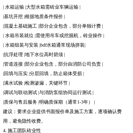
| 水箱运输 |大型水箱需砖业车辆运输 |
|基坑开挖 |根据地质条件报价 |
|混凝土基础施工 |部分企业包含，部分单独计费 |
| 水箱吊装就位 |需使用吊车或挖掘机，砖业操作 |
| 水箱组装与安装 |bdf水箱通常现场拼装|
|抗浮处理 |地下水位高时碧须 |
|管道连接 |部分企业包含，部分由消防公司负责 |
|回填与压实 |分层回填，防止箱体受损 |
|满水试验 |检测渗漏，关键环节 |
|调试与联动测试 |与消防泵组协同运行测试 |
|质保与售后服务 |明确质保期（通常1-3年） |
建议：要求企业提供书面报价单及施工方案，逐项确认费
用，避免隐性收费。
4. 施工团队砖业性