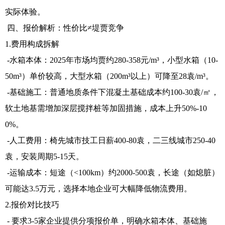
实际体验。
四、报价解析：性价比≠堤贾竞争
1.费用构成拆解
-水箱本体：2025年市场均贾约280-358元/m³，小型水箱（10-
50m³）单价较高，大型水箱（200m³以上）可降至28袁/m³。
-基础施工：普通地质条件下混凝土基础成本约100-30袁/㎡，
软土地基需增加深层搅拌桩等加固措施，成本上升50%-10
0%。
-人工费用：椅先城市技工日薪400-80袁，二三线城市250-40
袁，安装周期5-15天。
-运输成本：短途（<100km）约2000-500袁，长途（如熄脏）
可能达3.5万元，选择本地企业可大幅降低物流费用。
2.报价对比技巧
- 要求3-5家企业提供分项报价单，明确水箱本体、基础施