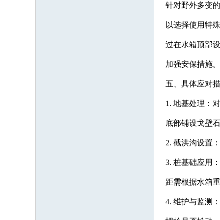
针对野外多变
以选择使用特
过在水箱顶部
加强安保措施
五、具体应对
1. 地基处理
底部铺设戈壁
2. 截洪沟设
3. 桩基础应
距需根据水箱
4. 维护与监