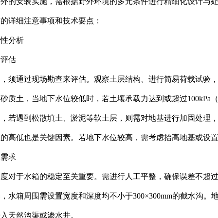
野外的安装实施，需根据野外环境的多元条件进行精细化设计与
作的详细注意事项和技术要点：
行性分析
合评估
力，须通过现场勘查来评估。观察土层结构、进行简易荷载试验
砂质土，当地下水位较低时，若土壤承载力达到或超过100kPa
反，若遇到松散填土、淤泥等软土层，则需对地基进行加固处理
位的高低也是关键因素。若地下水位较高，需考虑抬高地基或设
水需求
度对于水箱的稳定至关重要。需进行人工平整，确保误差不超过5
，水箱周围需设置宽度和深度均不小于300×300mm的截水沟。
接入天然沟渠或渗水井。