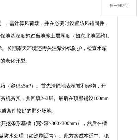
扫一扫访问
m），需计算风荷载，并在必要时设置防风锚固件，
保地基深度超过当地冻土层厚度（如东北地区约1.
术。长期露天环境还需关注紫外线防护，检查水箱
质的老化开裂。
（容积≤5m³）。首先清除地表植被和杂物，开
打夯机夯实，共回填2~3层。最后在顶部铺设100mm
地质条件较好的野外场地。
挖条形基槽（宽×深≥300×300mm），然后在槽
并做防水处理（如涂刷沥青）。此方案成本适中、稳