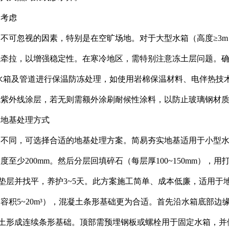
响考虑
不可忽视的因素，特别是在空旷场地。对于大型水箱（高度≥3
牵拉，以增强稳定性。在寒冷地区，需特别注意冻土层问题。确
对水箱及管道进行保温防冻处理，如使用岩棉保温材料、电伴热技
抗紫外线涂层，若无则需额外涂刷耐候性涂料，以防止玻璃钢材
的地基处理方式
不同，可选择合适的地基处理方案。简易夯实地基适用于小型水箱
至少200mm。然后分层回填碎石（每层厚100~150mm），用
土垫层并找平，养护3~5天。此方案施工简单、成本低廉，适用于
容积5~20m³），混凝土条形基础更为合适。首先沿水箱底部边缘开
凝土形成连续条形基础。顶部需预埋钢板或螺栓用于固定水箱，