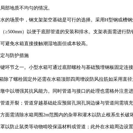
应局部地质不均匀的情况。
排水的场景中，钢支架架空基础是可行的选择。采用H型钢或槽钢
（≥500mm）以便于底部管道的安装和排水。支架表面需进行
、可避免水箱直接接触潮湿地面但成本较高。
固定与防护措施
键环节之一。小型水箱可通过底部螺栓与基础预埋钢板固定连接的
箱除了螺栓固定外还需在水箱顶部四周增设防风拉筋如采用直径为
土墩中以增强其抗风能力。同时管道与接口的处理也需格外注意
的管道开裂；管道穿越基础处应预留孔洞孔洞边缘与管道间需填
方面需清除水箱周围2m范围内的杂草和灌木以防止根系生长破
网罩以防止鼠类等动物啃咬保温材料或管道；此外在水箱周边设